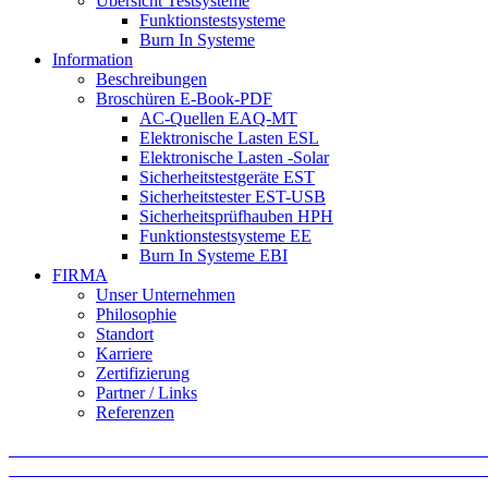
Übersicht Testsysteme
Funktionstestsysteme
Burn In Systeme
Information
Beschreibungen
Broschüren E-Book-PDF
AC-Quellen EAQ-MT
Elektronische Lasten ESL
Elektronische Lasten -Solar
Sicherheitstestgeräte EST
Sicherheitstester EST-USB
Sicherheitsprüfhauben HPH
Funktionstestsysteme EE
Burn In Systeme EBI
FIRMA
Unser Unternehmen
Philosophie
Standort
Karriere
Zertifizierung
Partner / Links
Referenzen