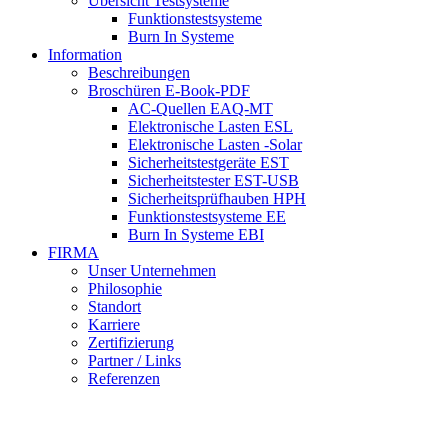
Übersicht Testsysteme
Funktionstestsysteme
Burn In Systeme
Information
Beschreibungen
Broschüren E-Book-PDF
AC-Quellen EAQ-MT
Elektronische Lasten ESL
Elektronische Lasten -Solar
Sicherheitstestgeräte EST
Sicherheitstester EST-USB
Sicherheitsprüfhauben HPH
Funktionstestsysteme EE
Burn In Systeme EBI
FIRMA
Unser Unternehmen
Philosophie
Standort
Karriere
Zertifizierung
Partner / Links
Referenzen